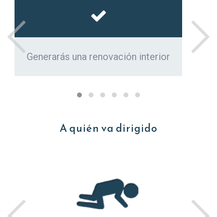
Generarás una renovación interior
Saldrás de la decadencia, separación,
A quién va dirigido
enfermedad, escasez y sufrimiento