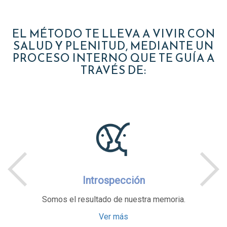
EL MÉTODO TE LLEVA A VIVIR CON
SALUD Y PLENITUD, MEDIANTE UN
PROCESO INTERNO QUE TE GUÍA A
TRAVÉS DE:
cción
Meditació
 nuestra memoria.
Entra en el silencio de tu
ás
Ver más